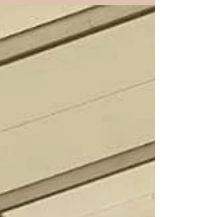
MIGLIORE DI RAZZA🏆🏆🏆🏆