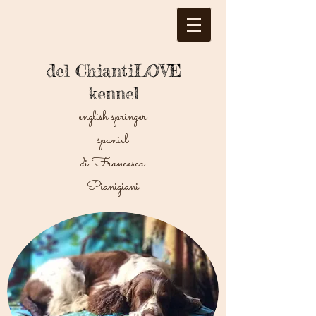
del ChiantiLOVE
kennel
english springer
spaniel
di Francesca
Pianigiani