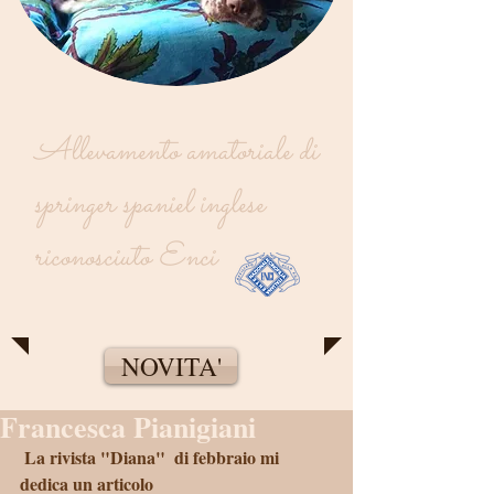
Allevamento amatoriale di
springer spaniel inglese
riconosciuto Enci
NOVITA'
Francesca Pianigiani
 La rivista "Diana"  di febbraio mi 
dedica un articolo