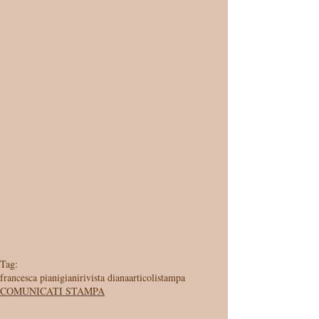
Tag:
francesca pianigiani
rivista diana
articoli
stampa
COMUNICATI STAMPA