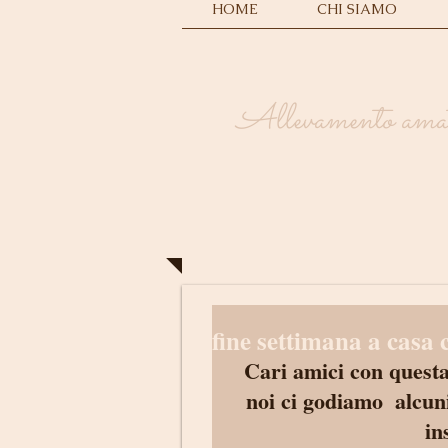
HOME
CHI SIAMO
Allevamento amator
fine settimana a casa c
Cari amici con questa
noi ci godiamo  alcuni
in