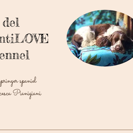
del
antiLOVE
ennel
springer spaniel
esca Pianigiani