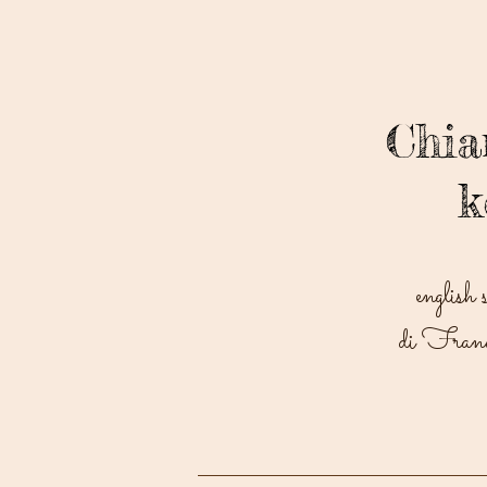
Chi
k
english 
di Franc