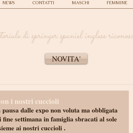
NEWS
CONTATTI
MASCHI
FEMMINE
iale di springer spaniel inglese ricono
NOVITA'
on i nostri cuccioli
 pausa dalle expo non voluta ma obbligata 
 fine settimana in famiglia sbracati al sole 
sieme ai nostri cuccioli .