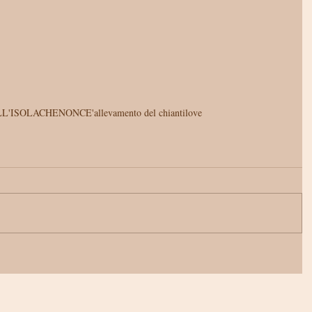
LL'ISOLACHENONCE'
allevamento del chiantilove