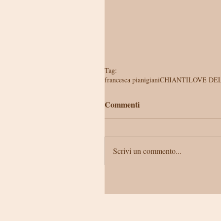
Tag:
francesca pianigiani
CHIANTILOVE DE
Commenti
Scrivi un commento...