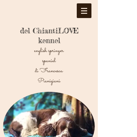
del ChiantiLOVE
kennel
english springer
spaniel
di Francesca
Pianigiani