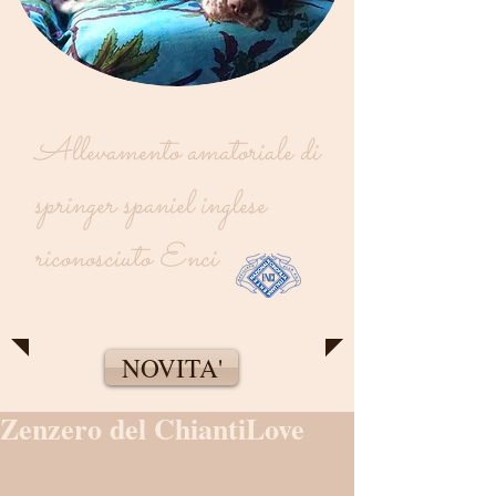
Allevamento amatoriale di
springer spaniel inglese
riconosciuto Enci
NOVITA'
Zenzero del ChiantiLove