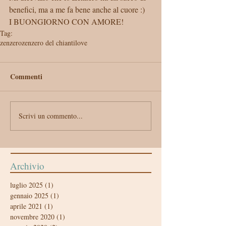
benefici, ma a me fa bene anche al cuore :)
I BUONGIORNO CON AMORE!
Tag:
zenzero
zenzero del chiantilove
Commenti
Scrivi un commento...
Archivio
luglio 2025
(1)
1 post
gennaio 2025
(1)
1 post
aprile 2021
(1)
1 post
novembre 2020
(1)
1 post