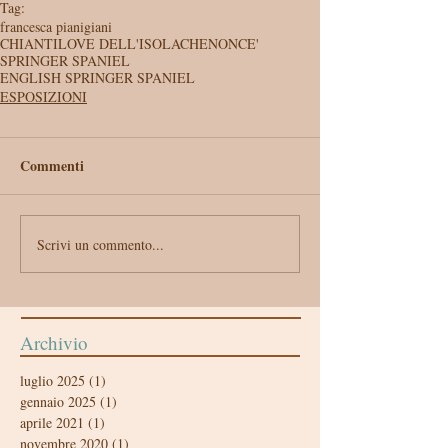
Tag:
francesca pianigiani
CHIANTILOVE DELL'ISOLACHENONCE'
SPRINGER SPANIEL
ENGLISH SPRINGER SPANIEL
ESPOSIZIONI
Commenti
Scrivi un commento...
Archivio
luglio 2025
(1)
1 post
gennaio 2025
(1)
1 post
aprile 2021
(1)
1 post
novembre 2020
(1)
1 post