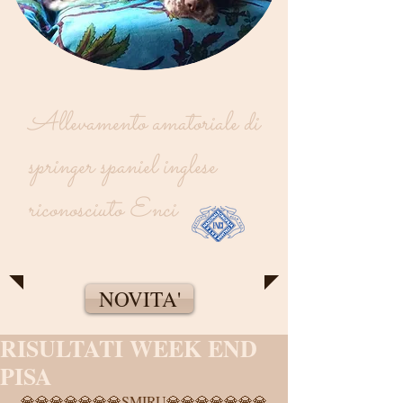
Allevamento amatoriale di
springer spaniel inglese
riconosciuto Enci
NOVITA'
RISULTATI WEEK END
PISA
💎💎💎💎💎💎💎SMIRU💎💎💎💎💎💎💎