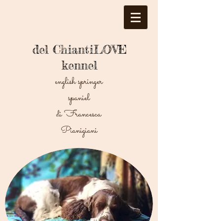
del ChiantiLOVE
kennel
english springer
spaniel
di Francesca
Pianigiani