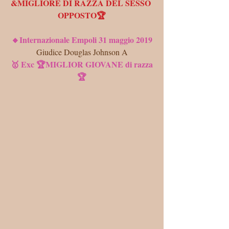
&MIGLIORE DI RAZZA DEL SESSO 
OPPOSTO🏆
🔸Internazionale Empoli 31 maggio 2019
Giudice Douglas Johnson A
🥇 Exc 🏆MIGLIOR GIOVANE di razza
🏆