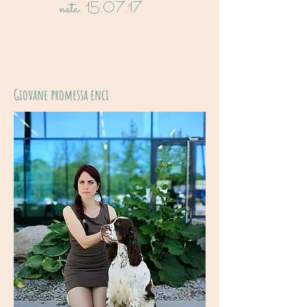
nata. 15.07.17
Love me again
dell'isolachenonc'è X Lordsett Rock
Around the Clock
Giovane promessa enci