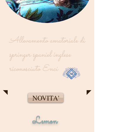
Allevamento amatoriale di
springer spaniel inglese
riconosciuto Enci
NOVITA'
Lemon