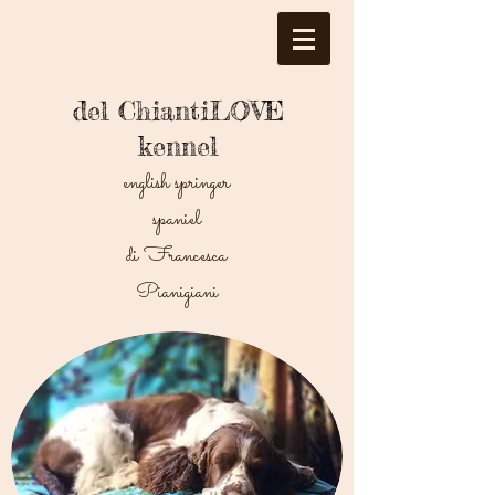
del ChiantiLOVE
kennel
english springer
spaniel
di Francesca
Pianigiani