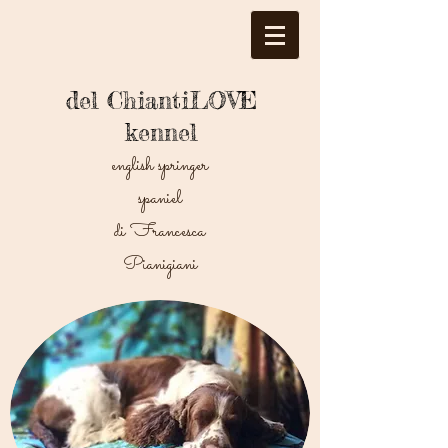
del ChiantiLOVE
kennel
english springer
spaniel
di Francesca
Pianigiani