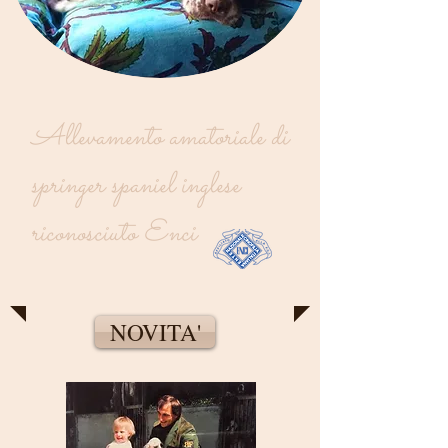
Allevamento amatoriale di
springer spaniel inglese
riconosciuto Enci
NOVITA'