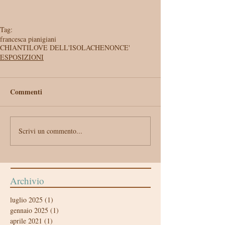
Tag:
francesca pianigiani
CHIANTILOVE DELL'ISOLACHENONCE'
ESPOSIZIONI
Commenti
Scrivi un commento...
Archivio
luglio 2025
(1)
1 post
gennaio 2025
(1)
1 post
aprile 2021
(1)
1 post