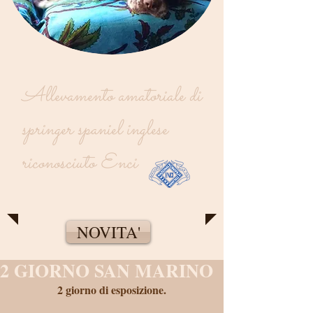
Allevamento amatoriale di
springer spaniel inglese
riconosciuto Enci
NOVITA'
2 GIORNO SAN MARINO
2 giorno di esposizione.