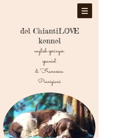
del ChiantiLOVE
kennel
english springer
spaniel
di Francesca
Pianigiani