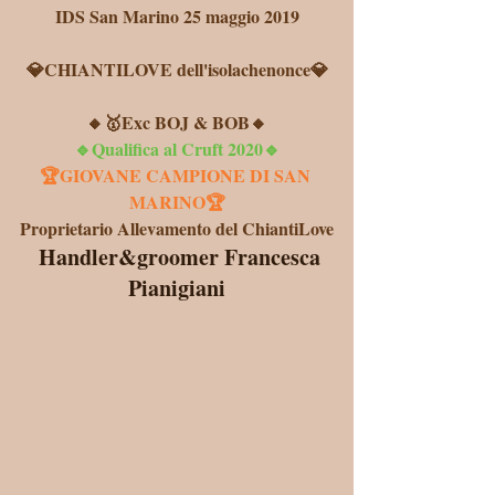
IDS San Marino 25 maggio 2019
💎CHIANTILOVE dell'isolachenonce💎
🔸🥇Exc BOJ & BOB🔸
🔹Qualifica al Cruft 2020🔹
🏆GIOVANE CAMPIONE DI SAN 
MARINO🏆
Proprietario Allevamento del ChiantiLove
 Handler&groomer Francesca 
Pianigiani