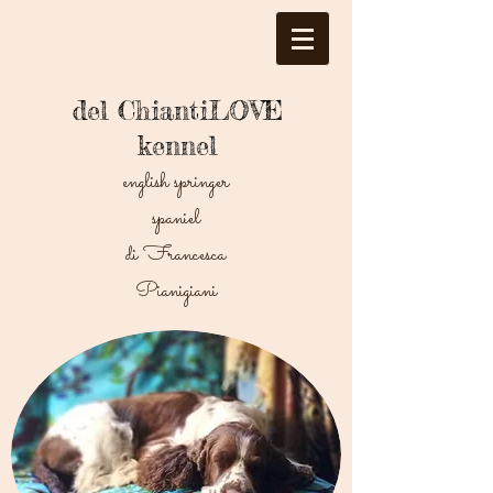
del ChiantiLOVE
kennel
english springer
spaniel
di Francesca
Pianigiani