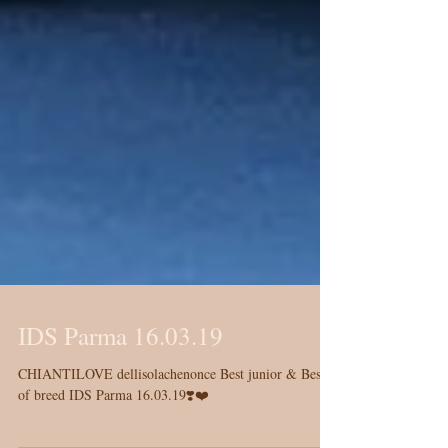
IDS Parma 16.03.19
CHIANTILOVE dellisolachenonce Best junior & Best
of breed IDS Parma 16.03.19❣️❤️