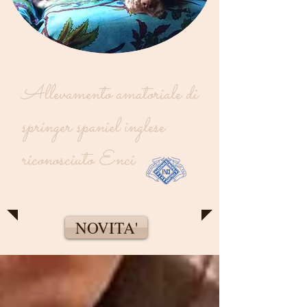
Allevamento amatoriale di
springer spaniel inglese
riconosciuto Enci
NOVITA'