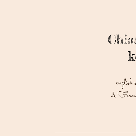
Chi
k
english 
di Franc