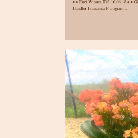
♦️🔸Enci Winner IDS 16.06.18🔸♦️ Giudice Gianni Fulgenzi ✨Pianigi
Handler Francesca Pianigiani...