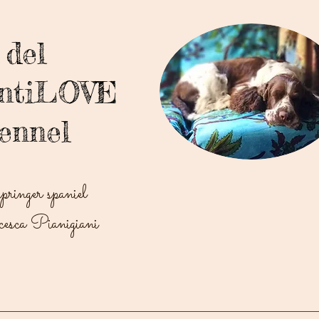
del
antiLOVE
ennel
springer spaniel
esca Pianigiani