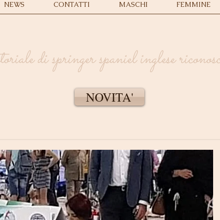
NEWS
CONTATTI
MASCHI
FEMMINE
iale di springer spaniel inglese ricono
NOVITA'