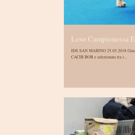
Love Campionessa Es
IDS SAN MARINO 25.05.2018 Giudice Laurent Pichard 🌸Love🌸 love me again dell’isolachenonce’ 1 ecc CAC
CACIB BOB e selezionata tra i...