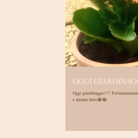
OGGI GIARDINAG
Oggi giardinaggio!!!! Fortunatamente ho un aiutante molto determinato.. c’è chi pianta, poi passa il controllo qualità
e spianta tutto😂😂