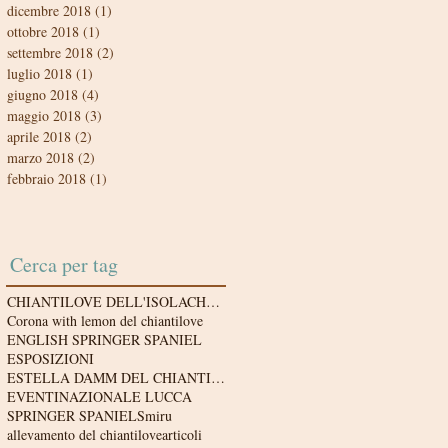
dicembre 2018
(1)
1 post
ottobre 2018
(1)
1 post
settembre 2018
(2)
2 post
luglio 2018
(1)
1 post
giugno 2018
(4)
4 post
maggio 2018
(3)
3 post
aprile 2018
(2)
2 post
marzo 2018
(2)
2 post
febbraio 2018
(1)
1 post
Cerca per tag
CHIANTILOVE DELL'ISOLACHENONCE'
Corona with lemon del chiantilove
ENGLISH SPRINGER SPANIEL
ESPOSIZIONI
ESTELLA DAMM DEL CHIANTILOVE
EVENTI
NAZIONALE LUCCA
SPRINGER SPANIEL
Smiru
allevamento del chiantilove
articoli