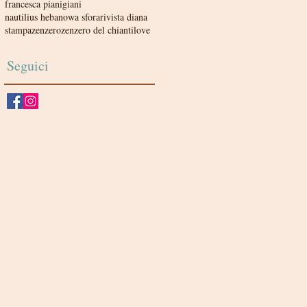
francesca pianigiani
nautilius hebanowa sfora
rivista diana
stampa
zenzero
zenzero del chiantilove
Seguici