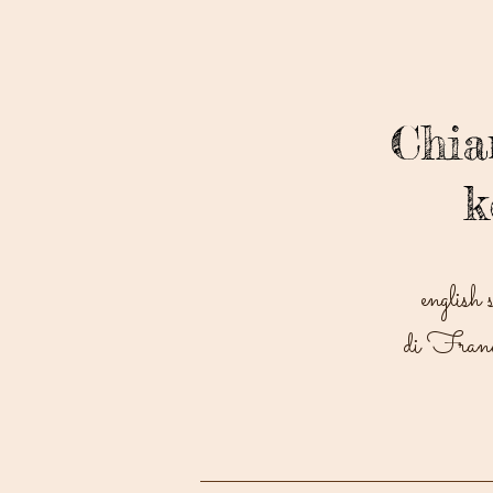
Chi
k
english 
di Franc