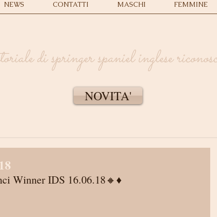
NEWS
CONTATTI
MASCHI
FEMMINE
iale di springer spaniel inglese ricono
NOVITA'
18
nci Winner IDS 16.06.18🔸♦️