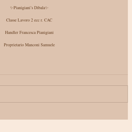
✨Pianigiani’s Dibala✨
Classe Lavoro 2 ecc r. CAC
Handler Francesca Pianigiani
Proprietario Manconi Samuele