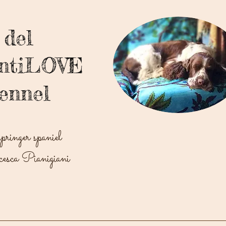
del
antiLOVE
ennel
springer spaniel
esca Pianigiani