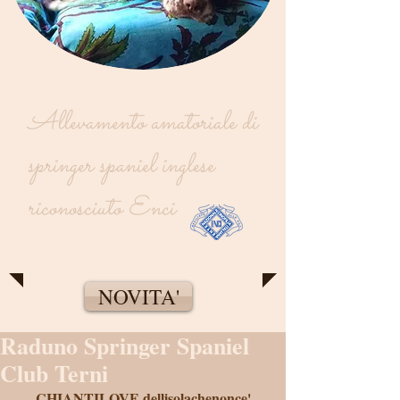
Allevamento amatoriale di
springer spaniel inglese
riconosciuto Enci
NOVITA'
Raduno Springer Spaniel
Club Terni
CHIANTILOVE dellisolachenonce'