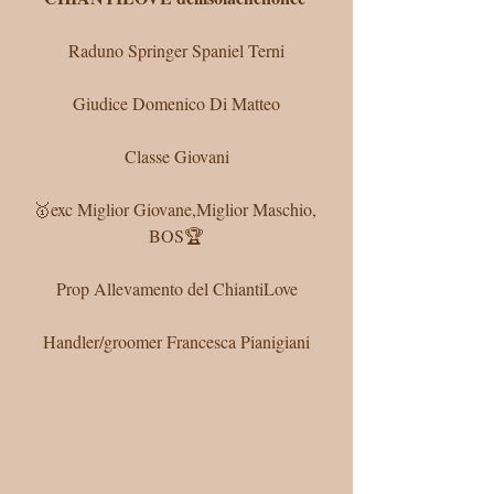
Raduno Springer Spaniel Terni
Giudice Domenico Di Matteo
Classe Giovani
🥇exc Miglior Giovane,Miglior Maschio, 
BOS🏆
Prop Allevamento del ChiantiLove
Handler/groomer Francesca Pianigiani