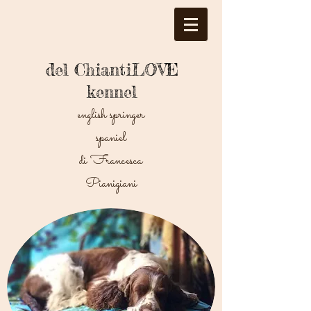
del ChiantiLOVE
kennel
english springer
spaniel
di Francesca
Pianigiani