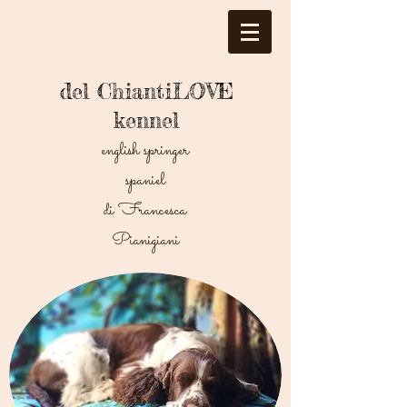
del ChiantiLOVE
kennel
english springer
spaniel
di Francesca
Pianigiani