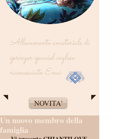
Allevamento amatoriale di
springer spaniel inglese
riconosciuto Enci
NOVITA'
Un nuovo membro della
famiglia
Vi presento CHIANTILOVE 