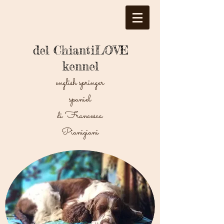
del ChiantiLOVE
kennel
english springer
spaniel
di Francesca
Pianigiani