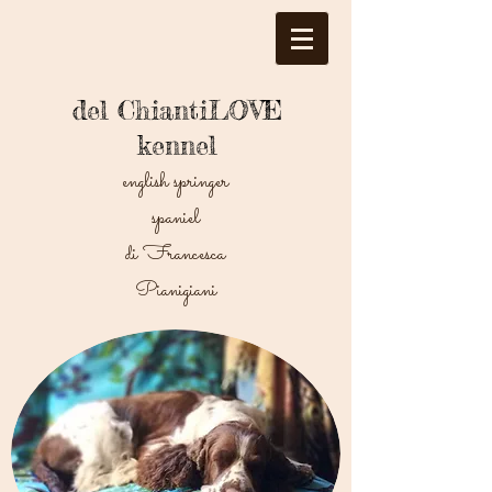
del ChiantiLOVE
kennel
english springer
spaniel
di Francesca
Pianigiani