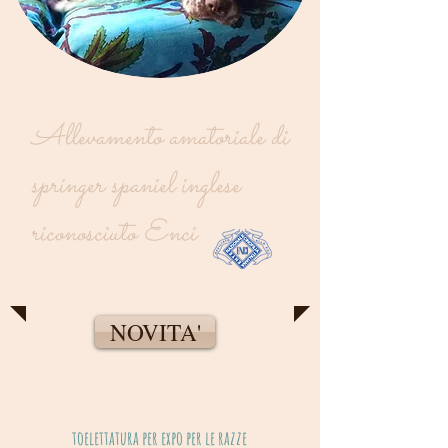
Allevamento amatoriale di
springer spaniel inglese
riconosciuto Enci
NOVITA'
toelettatura per expo per le razze